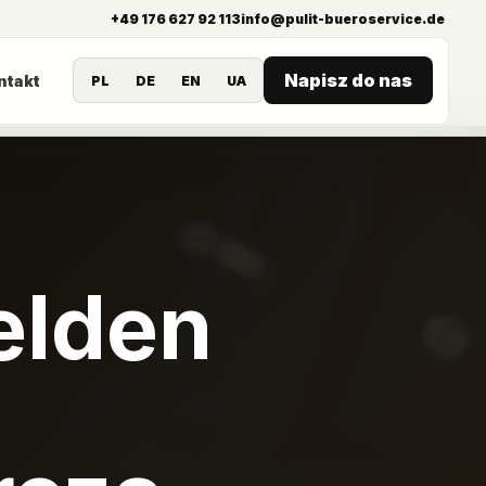
+49 176 627 92 113
info@pulit-bueroservice.de
Napisz do nas
ntakt
PL
DE
EN
UA
elden