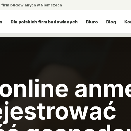
a firm budowlanych w Niemczech
s
Dla polskich firm budowlanych
Biuro
Blog
Ko
online anm
ejestrować