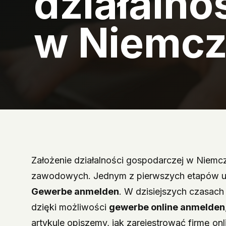
działaln
w Niemc
Założenie działalności gospodarczej w Niem
zawodowych. Jednym z pierwszych etapów uruch
Gewerbe anmelden
. W dzisiejszych czasach p
dzięki możliwości
gewerbe online anmelden
artykule opiszemy, jak zarejestrować firmę on