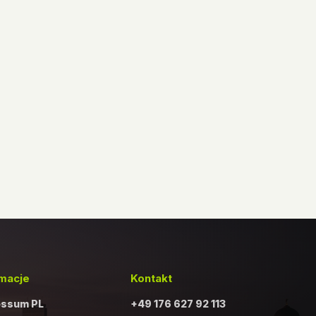
rmacje
Kontakt
essum PL
+49 176 627 92 113