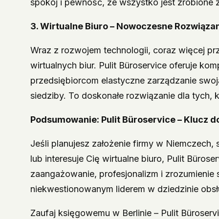
spokój i pewność, że wszystko jest zrobione 
3. Wirtualne Biuro – Nowoczesne Rozwiąza
Wraz z rozwojem technologii, coraz więcej pr
wirtualnych biur. Pulit Büroservice oferuje ko
przedsiębiorcom elastyczne zarządzanie swoją
siedziby. To doskonałe rozwiązanie dla tych, 
Podsumowanie: Pulit Büroservice – Klucz do
Jeśli planujesz założenie firmy w Niemczech
lub interesuje Cię wirtualne biuro, Pulit Büros
zaangażowanie, profesjonalizm i zrozumienie s
niekwestionowanym liderem w dziedzinie obsłu
Zaufaj księgowemu w Berlinie – Pulit Büroserv