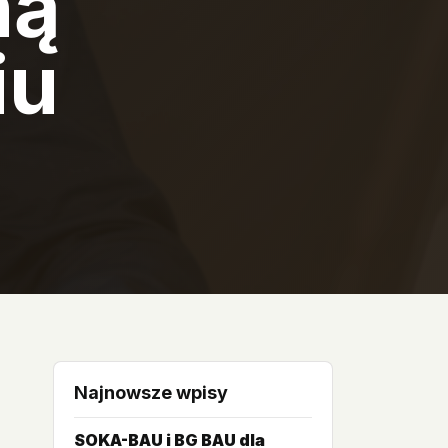
ną
iu
Najnowsze wpisy
SOKA-BAU i BG BAU dla