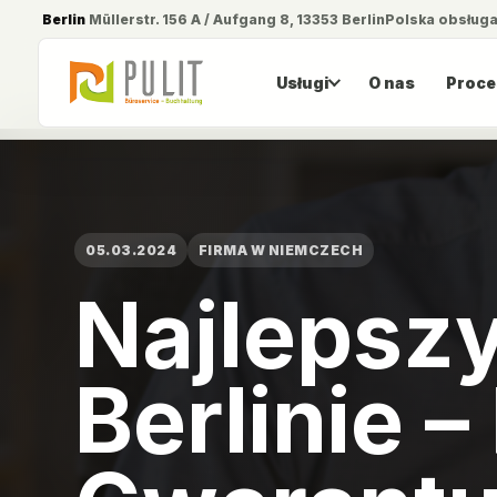
Berlin
Müllerstr. 156 A / Aufgang 8, 13353 Berlin
Polska obsług
Usługi
O nas
Proce
05.03.2024
FIRMA W NIEMCZECH
Najlepsz
Berlinie –