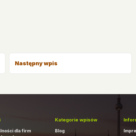
Następny wpis
i
Kategorie wpisów
Info
ności dla firm
Blog
Impr