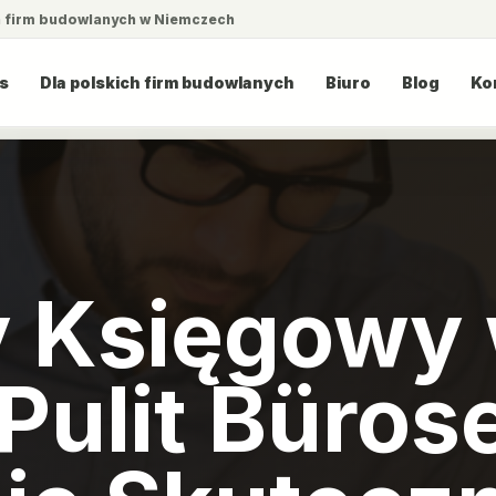
a firm budowlanych w Niemczech
s
Dla polskich firm budowlanych
Biuro
Blog
Ko
y Księgowy
 Pulit Büros