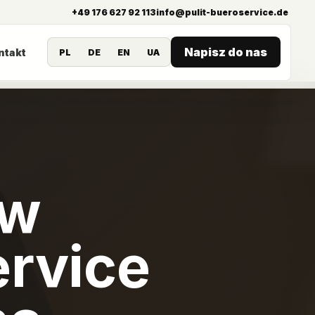
+49 176 627 92 113
info@pulit-bueroservice.de
Napisz do nas
ntakt
PL
DE
EN
UA
 w
ervice